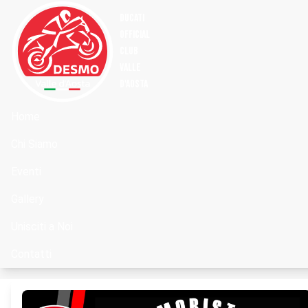
DUCATI
OFFICIAL
Club
Valle
d'Aosta
Home
Chi Siamo
Eventi
Gallery
Unisciti a Noi
Contatti