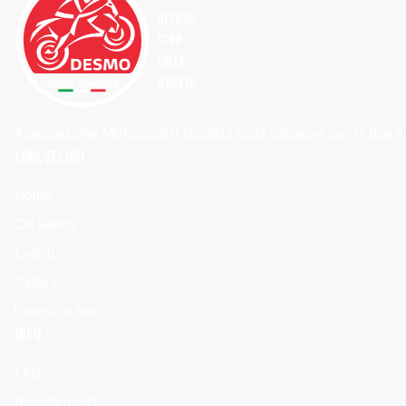
OFFICIAL
Club
Valle
d'Aosta
Associazione Motociclisti fondata sulla passione per le due ruo
Link Veloci
Home
Chi Siamo
Eventi
Gallery
Unisciti a Noi
Info
FAQ
Regolamento