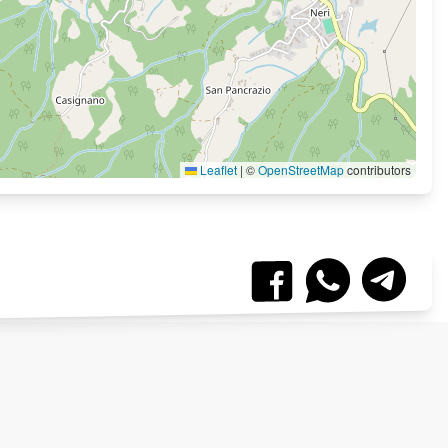
Leaflet
|
©
OpenStreetMap
contributors