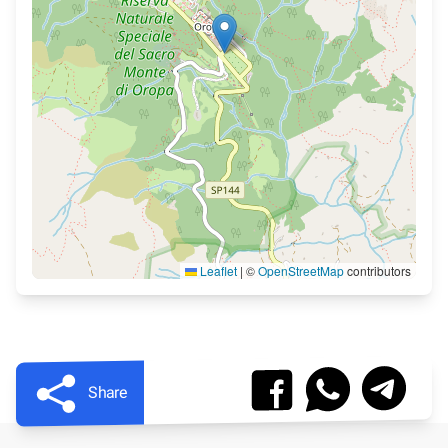
Leaflet
|
©
OpenStreetMap
contributors
Share