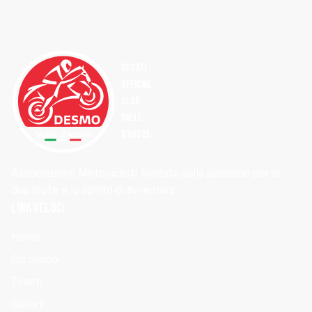
DUCATI
OFFICIAL
Club
Valle
d'Aosta
Associazione Motociclisti fondata sulla passione per le
due ruote e lo spirito di avventura.
Link Veloci
Home
Chi Siamo
Eventi
Gallery