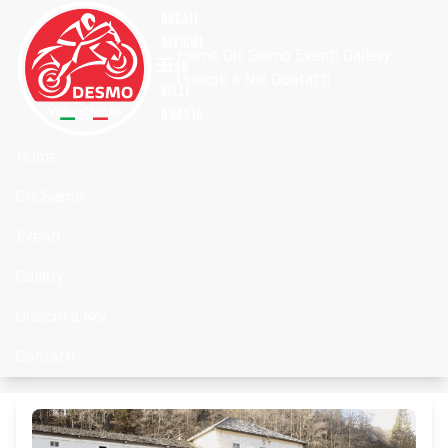
DUCATI
OFFICIAL
Home
Chi Siamo
Eventi
Gallery
Club
Unisciti a Noi
Contatti
Valle
d'Aosta
Home
Chi Siamo
Eventi
Gallery
Unisciti a Noi
Contatti